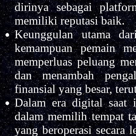
dirinya sebagai platf
memiliki reputasi baik.
Keunggulan utama dar
kemampuan pemain men
memperluas peluang mend
dan menambah pengal
finansial yang besar, ter
Dalam era digital saat i
dalam memilih tempat t
yang beroperasi secara 