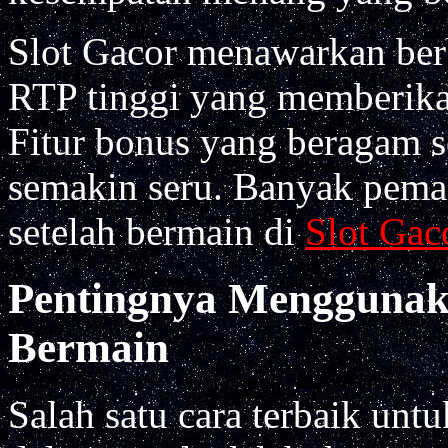
Slot Gacor menawarkan ber
RTP tinggi yang memberika
Fitur bonus yang beragam 
semakin seru. Banyak pema
setelah bermain di
Slot Gac
Pentingnya Menggunak
Bermain
Salah satu cara terbaik un