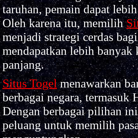
taruhan, pemain dapat lebi
Oleh karena itu, memilih
Si
menjadi strategi cerdas bag
mendapatkan lebih banyak 
panjang.
Situs Togel
menawarkan bany
berbagai negara, termasuk
Dengan berbagai pilihan in
peluang untuk memilih pasa