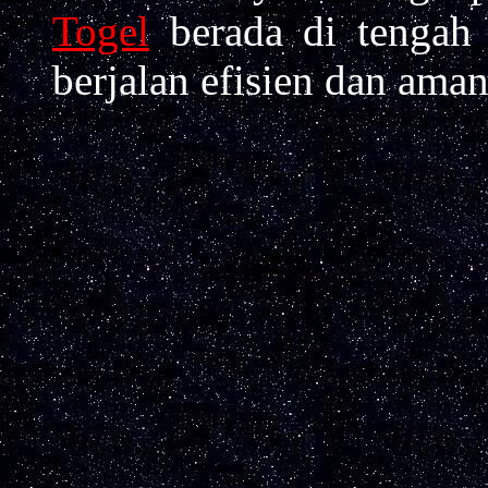
Togel
berada di tengah 
berjalan efisien dan aman