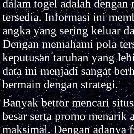
dalam togel adalah denga
tersedia. Informasi ini me
angka yang sering keluar da
Dengan memahami pola ter
keputusan taruhan yang leb
data ini menjadi sangat ber
bermain dengan strategi.
Banyak bettor mencari situ
besar serta promo menarik 
maksimal. Dengan adanya fi