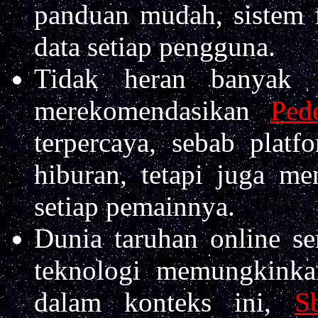
panduan mudah, sistem 
data setiap pengguna.
Tidak heran banyak 
merekomendasikan
Ped
terpercaya, sebab plat
hiburan, tetapi juga m
setiap pemainnya.
Dunia taruhan online s
teknologi memungkinkan
dalam konteks ini,
S