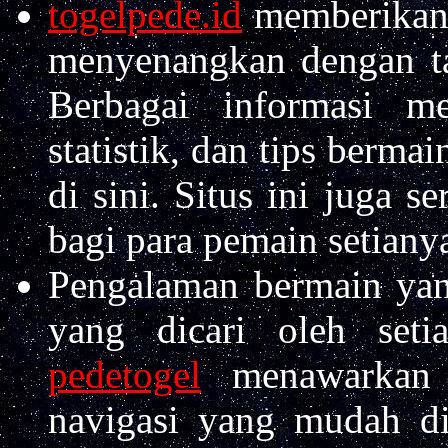
togelpede.id
memberikan 
menyenangkan dengan tam
Berbagai informasi me
statistik, dan tips berm
di sini. Situs ini juga 
bagi para pemain setiany
Pengalaman bermain yan
yang dicari oleh set
pedetogel
menawarkan t
navigasi yang mudah di