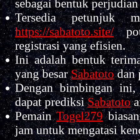
sebagai bentuk perjudia
Tersedia petunjuk m
https://sabatoto.site/
pot
registrasi yang efisien.
Ini adalah bentuk terim
yang besar
Sabatoto
dan 
Dengan bimbingan ini, 
dapat prediksi
Sabatoto
a
Pemain
Togel279
biasan
jam untuk mengatasi ken