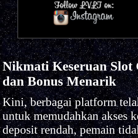
Nikmati Keseruan Slot
dan Bonus Menarik
Kini, berbagai platform te
untuk memudahkan akses ke
deposit rendah, pemain tid